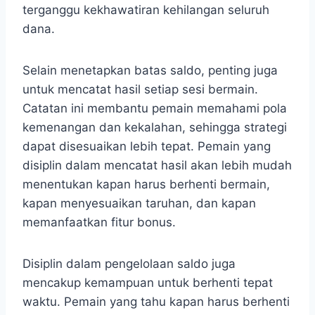
terganggu kekhawatiran kehilangan seluruh
dana.
Selain menetapkan batas saldo, penting juga
untuk mencatat hasil setiap sesi bermain.
Catatan ini membantu pemain memahami pola
kemenangan dan kekalahan, sehingga strategi
dapat disesuaikan lebih tepat. Pemain yang
disiplin dalam mencatat hasil akan lebih mudah
menentukan kapan harus berhenti bermain,
kapan menyesuaikan taruhan, dan kapan
memanfaatkan fitur bonus.
Disiplin dalam pengelolaan saldo juga
mencakup kemampuan untuk berhenti tepat
waktu. Pemain yang tahu kapan harus berhenti