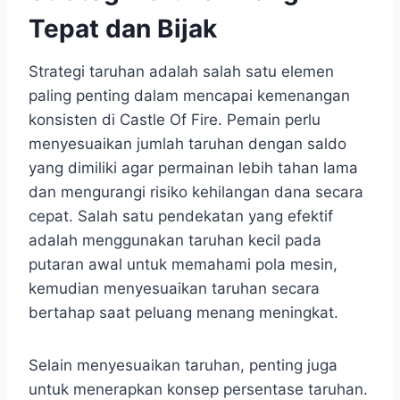
Tepat dan Bijak
Strategi taruhan adalah salah satu elemen
paling penting dalam mencapai kemenangan
konsisten di Castle Of Fire. Pemain perlu
menyesuaikan jumlah taruhan dengan saldo
yang dimiliki agar permainan lebih tahan lama
dan mengurangi risiko kehilangan dana secara
cepat. Salah satu pendekatan yang efektif
adalah menggunakan taruhan kecil pada
putaran awal untuk memahami pola mesin,
kemudian menyesuaikan taruhan secara
bertahap saat peluang menang meningkat.
Selain menyesuaikan taruhan, penting juga
untuk menerapkan konsep persentase taruhan.