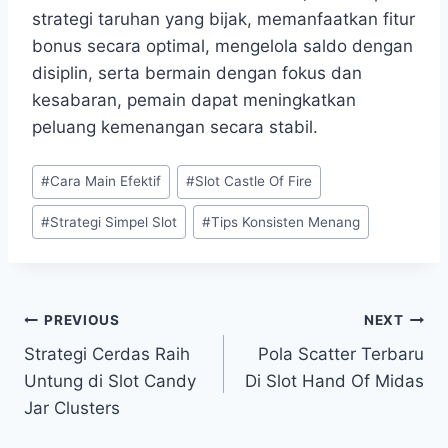
strategi taruhan yang bijak, memanfaatkan fitur
bonus secara optimal, mengelola saldo dengan
disiplin, serta bermain dengan fokus dan
kesabaran, pemain dapat meningkatkan
peluang kemenangan secara stabil.
Post
#
Cara Main Efektif
#
Slot Castle Of Fire
Tags:
#
Strategi Simpel Slot
#
Tips Konsisten Menang
Post
PREVIOUS
NEXT
Strategi Cerdas Raih
Pola Scatter Terbaru
navigation
Untung di Slot Candy
Di Slot Hand Of Midas
Jar Clusters