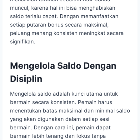
muncul, karena hal ini bisa menghabiskan
saldo terlalu cepat. Dengan memanfaatkan
setiap putaran bonus secara maksimal,
peluang menang konsisten meningkat secara
signifikan.
Mengelola Saldo Dengan
Disiplin
Mengelola saldo adalah kunci utama untuk
bermain secara konsisten. Pemain harus
menentukan batas maksimal dan minimal saldo
yang akan digunakan dalam setiap sesi
bermain. Dengan cara ini, pemain dapat
bermain lebih tenang dan fokus tanpa