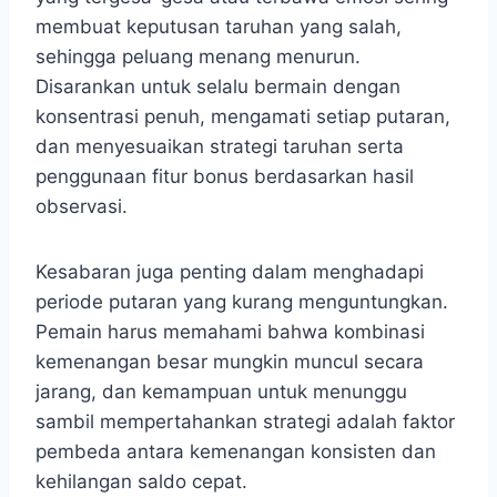
membuat keputusan taruhan yang salah,
sehingga peluang menang menurun.
Disarankan untuk selalu bermain dengan
konsentrasi penuh, mengamati setiap putaran,
dan menyesuaikan strategi taruhan serta
penggunaan fitur bonus berdasarkan hasil
observasi.
Kesabaran juga penting dalam menghadapi
periode putaran yang kurang menguntungkan.
Pemain harus memahami bahwa kombinasi
kemenangan besar mungkin muncul secara
jarang, dan kemampuan untuk menunggu
sambil mempertahankan strategi adalah faktor
pembeda antara kemenangan konsisten dan
kehilangan saldo cepat.