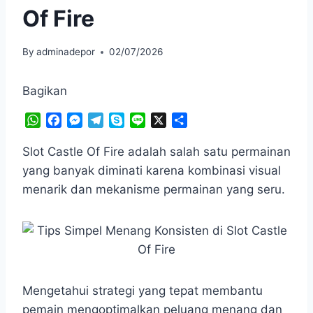
Of Fire
By
adminadepor
02/07/2026
Bagikan
W
F
M
T
S
L
X
S
h
a
e
e
k
i
h
a
c
s
l
y
n
a
Slot Castle Of Fire adalah salah satu permainan
t
e
s
e
p
e
r
yang banyak diminati karena kombinasi visual
s
b
e
g
e
e
menarik dan mekanisme permainan yang seru.
A
o
n
r
p
o
g
a
p
k
e
m
r
Mengetahui strategi yang tepat membantu
pemain mengoptimalkan peluang menang dan