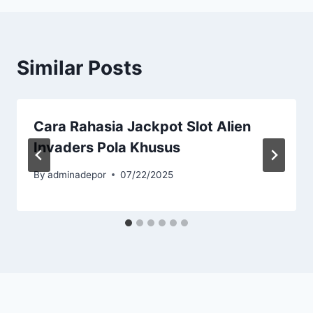
Similar Posts
Cara Rahasia Jackpot Slot Alien
Invaders Pola Khusus
By
adminadepor
07/22/2025