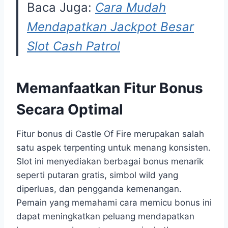
Baca Juga:
Cara Mudah
Mendapatkan Jackpot Besar
Slot Cash Patrol
Memanfaatkan Fitur Bonus
Secara Optimal
Fitur bonus di Castle Of Fire merupakan salah
satu aspek terpenting untuk menang konsisten.
Slot ini menyediakan berbagai bonus menarik
seperti putaran gratis, simbol wild yang
diperluas, dan pengganda kemenangan.
Pemain yang memahami cara memicu bonus ini
dapat meningkatkan peluang mendapatkan