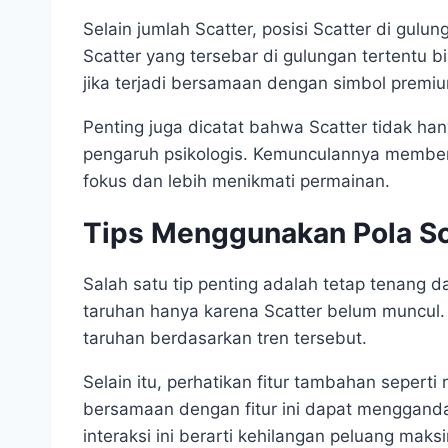
Selain jumlah Scatter, posisi Scatter di gu
Scatter yang tersebar di gulungan tertentu b
jika terjadi bersamaan dengan simbol premi
Penting juga dicatat bahwa Scatter tidak hany
pengaruh psikologis. Kemunculannya membe
fokus dan lebih menikmati permainan.
Tips Menggunakan Pola Sc
Salah satu tip penting adalah tetap tenang
taruhan hanya karena Scatter belum muncul. 
taruhan berdasarkan tren tersebut.
Selain itu, perhatikan fitur tambahan seperti 
bersamaan dengan fitur ini dapat menggand
interaksi ini berarti kehilangan peluang maksi