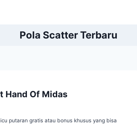
Pola Scatter Terbaru
ot Hand Of Midas
cu putaran gratis atau bonus khusus yang bisa