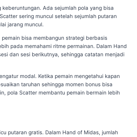
 keberuntungan. Ada sejumlah pola yang bisa
 Scatter sering muncul setelah sejumlah putaran
lai jarang muncul.
, pemain bisa membangun strategi berbasis
i lebih pada memahami ritme permainan. Dalam Hand
 sesi dan sesi berikutnya, sehingga catatan menjadi
engatur modal. Ketika pemain mengetahui kapan
esuaikan taruhan sehingga momen bonus bisa
ain, pola Scatter membantu pemain bermain lebih
cu putaran gratis. Dalam Hand of Midas, jumlah