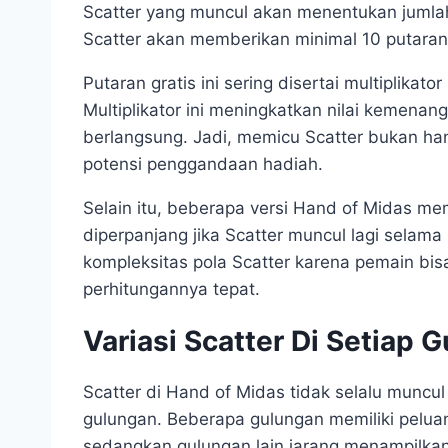
Scatter yang muncul akan menentukan jumlah 
Scatter akan memberikan minimal 10 putaran 
Putaran gratis ini sering disertai multiplik
Multiplikator ini meningkatkan nilai kemena
berlangsung. Jadi, memicu Scatter bukan hany
potensi penggandaan hadiah.
Selain itu, beberapa versi Hand of Midas memil
diperpanjang jika Scatter muncul lagi selam
kompleksitas pola Scatter karena pemain bis
perhitungannya tepat.
Variasi Scatter Di Setiap 
Scatter di Hand of Midas tidak selalu muncu
gulungan. Beberapa gulungan memiliki peluan
sedangkan gulungan lain jarang menampilka