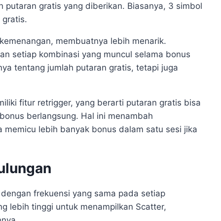
putaran gratis yang diberikan. Biasanya, 3 simbol
gratis.
ator kemenangan, membuatnya lebih menarik.
ngan setiap kombinasi yang muncul selama bonus
a tentang jumlah putaran gratis, tetapi juga
iki fitur retrigger, yang berarti putaran gratis bisa
a bonus berlangsung. Hal ini menambah
a memicu lebih banyak bonus dalam satu sesi jika
Gulungan
l dengan frekuensi yang sama pada setiap
g lebih tinggi untuk menampilkan Scatter,
nnya.