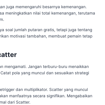
lungan juga memengaruhi besarnya kemenangan.
isa meningkatkan nilai total kemenangan, terutama
um.
a soal jumlah putaran gratis, tetapi juga tentang
rikan motivasi tambahan, membuat pemain tetap
atter
 dan mengamati. Jangan terburu-buru menaikkan
Catat pola yang muncul dan sesuaikan strategi
retrigger dan multiplikator. Scatter yang muncul
akan manfaatnya secara signifikan. Mengabaikan
mal dari Scatter.