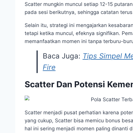
Scatter mungkin muncul setiap 12-15 putaran 
pada sesi berikutnya, sehingga catatan terus
Selain itu, strategi ini mengajarkan kesabar
tetapi ketika muncul, efeknya signifikan. Pem
memanfaatkan momen ini tanpa terburu-bur
Baca Juga:
Tips Simpel Me
Fire
Scatter Dan Potensi Kem
Scatter menjadi pusat perhatian karena pote
yang cukup, Scatter bisa memicu bonus besar
hal ini sering menjadi momen paling dinanti