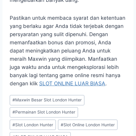
Pastikan untuk membaca syarat dan ketentuan
yang berlaku agar Anda tidak terjebak dengan
persyaratan yang sulit dipenuhi. Dengan
memanfaatkan bonus dan promosi, Anda
dapat meningkatkan peluang Anda untuk
meraih Maxwin yang diimpikan. Manfaatkan
juga waktu anda untuk mengeksplorasi lebih
banyak lagi tentang game online resmi hanya
dengan klik
SLOT ONLINE LUAR BIASA
.
Post
#
Maxwin Besar Slot London Hunter
Tags:
#
Permainan Slot London Hunter
#
Slot London Hunter
#
Slot Online London Hunter