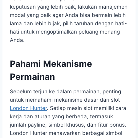
keputusan yang lebih baik, lakukan manajemen
modal yang baik agar Anda bisa bermain lebih
lama dan lebih bijak, pilih taruhan dengan hati-
hati untuk mengoptimalkan peluang menang
Anda.
Pahami Mekanisme
Permainan
Sebelum terjun ke dalam permainan, penting
untuk memahami mekanisme dasar dari slot
London Hunter
. Setiap mesin slot memiliki cara
kerja dan aturan yang berbeda, termasuk
jumlah payline, simbol khusus, dan fitur bonus.
London Hunter menawarkan berbagai simbol