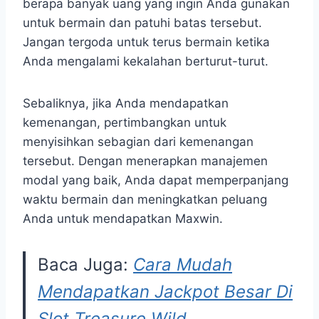
berapa banyak uang yang ingin Anda gunakan
untuk bermain dan patuhi batas tersebut.
Jangan tergoda untuk terus bermain ketika
Anda mengalami kekalahan berturut-turut.
Sebaliknya, jika Anda mendapatkan
kemenangan, pertimbangkan untuk
menyisihkan sebagian dari kemenangan
tersebut. Dengan menerapkan manajemen
modal yang baik, Anda dapat memperpanjang
waktu bermain dan meningkatkan peluang
Anda untuk mendapatkan Maxwin.
Baca Juga:
Cara Mudah
Mendapatkan Jackpot Besar Di
Slot Treasure Wild