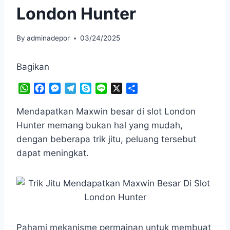
London Hunter
By
adminadepor
03/24/2025
Bagikan
W
F
M
T
S
L
X
S
h
a
e
e
k
i
h
a
c
s
l
y
n
a
Mendapatkan Maxwin besar di slot London
t
e
s
e
p
e
r
Hunter memang bukan hal yang mudah,
s
b
e
g
e
e
dengan beberapa trik jitu, peluang tersebut
A
o
n
r
dapat meningkat.
p
o
g
a
p
k
e
m
r
Pahami mekanisme permainan untuk membuat