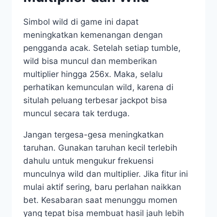
Simbol wild di game ini dapat
meningkatkan kemenangan dengan
pengganda acak. Setelah setiap tumble,
wild bisa muncul dan memberikan
multiplier hingga 256x. Maka, selalu
perhatikan kemunculan wild, karena di
situlah peluang terbesar jackpot bisa
muncul secara tak terduga.
Jangan tergesa-gesa meningkatkan
taruhan. Gunakan taruhan kecil terlebih
dahulu untuk mengukur frekuensi
munculnya wild dan multiplier. Jika fitur ini
mulai aktif sering, baru perlahan naikkan
bet. Kesabaran saat menunggu momen
yang tepat bisa membuat hasil jauh lebih