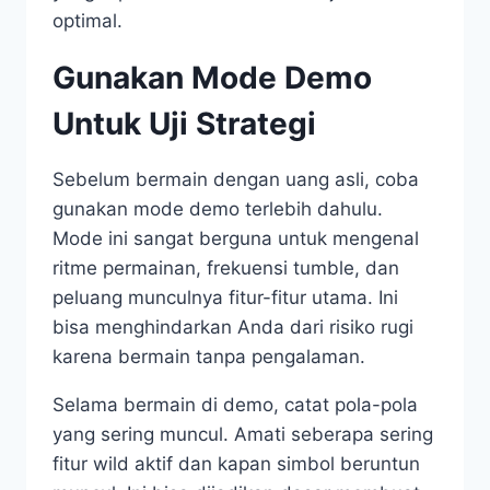
optimal.
Gunakan Mode Demo
Untuk Uji Strategi
Sebelum bermain dengan uang asli, coba
gunakan mode demo terlebih dahulu.
Mode ini sangat berguna untuk mengenal
ritme permainan, frekuensi tumble, dan
peluang munculnya fitur-fitur utama. Ini
bisa menghindarkan Anda dari risiko rugi
karena bermain tanpa pengalaman.
Selama bermain di demo, catat pola-pola
yang sering muncul. Amati seberapa sering
fitur wild aktif dan kapan simbol beruntun