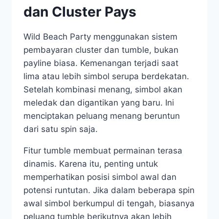
dan Cluster Pays
Wild Beach Party menggunakan sistem
pembayaran cluster dan tumble, bukan
payline biasa. Kemenangan terjadi saat
lima atau lebih simbol serupa berdekatan.
Setelah kombinasi menang, simbol akan
meledak dan digantikan yang baru. Ini
menciptakan peluang menang beruntun
dari satu spin saja.
Fitur tumble membuat permainan terasa
dinamis. Karena itu, penting untuk
memperhatikan posisi simbol awal dan
potensi runtutan. Jika dalam beberapa spin
awal simbol berkumpul di tengah, biasanya
peluang tumble berikutnya akan lebih