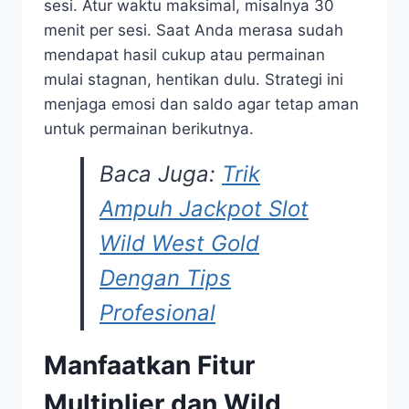
sesi. Atur waktu maksimal, misalnya 30
menit per sesi. Saat Anda merasa sudah
mendapat hasil cukup atau permainan
mulai stagnan, hentikan dulu. Strategi ini
menjaga emosi dan saldo agar tetap aman
untuk permainan berikutnya.
Baca Juga:
Trik
Ampuh Jackpot Slot
Wild West Gold
Dengan Tips
Profesional
Manfaatkan Fitur
Multiplier dan Wild