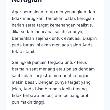
Agar permainan tetap menyenangkan dan
tidak merugikan, tentukan batas kerugian
harian serta target kemenangan realistis.
Jika sudah mencapai salah satunya,
berhentilah sejenak untuk evaluasi. Disiplin
pada batas ini akan menjaga saldo Anda
tetap stabil.
Seringkali pemain tergoda untuk terus
bermain saat menang atau balas dendam
saat kalah. Ini justru membuat kerugian
makin besar. Dengan punya target yang
jelas, Anda bisa bermain lebih tenang,
tidak terbawa emosi, dan peluang profit
pun makin tinggi.