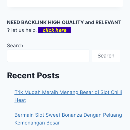
NEED BACKLINK HIGH QUALITY and RELEVANT
?
let us help.
click here
Search
Search
Recent Posts
Trik Mudah Meraih Menang Besar di Slot Chilli
Heat
Bermain Slot Sweet Bonanza Dengan Peluang
Kemenangan Besar