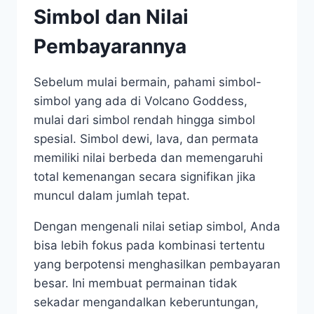
Simbol dan Nilai
Pembayarannya
Sebelum mulai bermain, pahami simbol-
simbol yang ada di Volcano Goddess,
mulai dari simbol rendah hingga simbol
spesial. Simbol dewi, lava, dan permata
memiliki nilai berbeda dan memengaruhi
total kemenangan secara signifikan jika
muncul dalam jumlah tepat.
Dengan mengenali nilai setiap simbol, Anda
bisa lebih fokus pada kombinasi tertentu
yang berpotensi menghasilkan pembayaran
besar. Ini membuat permainan tidak
sekadar mengandalkan keberuntungan,