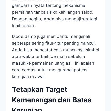
gambaran nyata tentang mekanisme
permainan tanpa risiko kehilangan saldo.
Dengan begitu, Anda bisa menguji strategi
lebih aman.
Mode demo juga membantu mengenali
seberapa sering fitur-fitur penting muncul.
Anda bisa mencatat pola munculnya simbol
atau waktu terbaik bermain sebelum
masuk ke permainan uang asli. Ini adalah
cara cerdas untuk mengurangi potensi
kerugian di awal.
Tetapkan Target
Kemenangan dan Batas
Kerugian