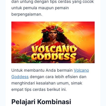
dan untung dengan tips cerdas yang cocok
untuk pemula maupun pemain
berpengalaman.
Untuk membantu Anda bermain
Volcano
Goddess
dengan cara lebih efisien dan
menghindari kesalahan umum, simak
empat tips cerdas berikut ini.
Pelajari Kombinasi