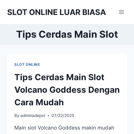
Skip
SLOT ONLINE LUAR BIASA
to
content
Tips Cerdas Main Slot
SLOT ONLINE
Tips Cerdas Main Slot
Volcano Goddess Dengan
Cara Mudah
By
adminadepor
07/22/2025
Main slot Volcano Goddess makin mudah