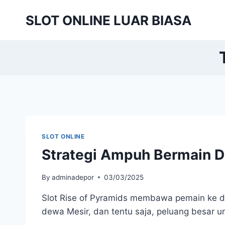
Skip
SLOT ONLINE LUAR BIASA
to
content
SLOT ONLINE
Strategi Ampuh Bermain Di
By
adminadepor
03/03/2025
Slot Rise of Pyramids membawa pemain ke d
dewa Mesir, dan tentu saja, peluang besar u