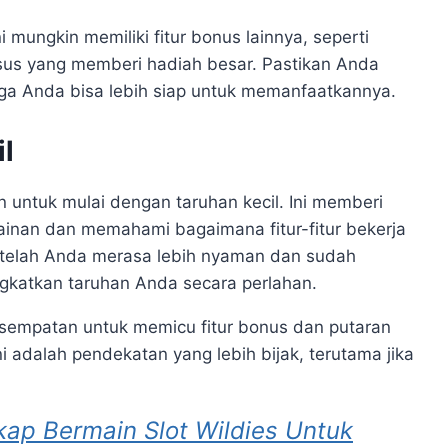
i mungkin memiliki fitur bonus lainnya, seperti
us yang memberi hadiah besar. Pastikan Anda
ngga Anda bisa lebih siap untuk memanfaatkannya.
l
n untuk mulai dengan taruhan kecil. Ini memberi
inan dan memahami bagaimana fitur-fitur bekerja
etelah Anda merasa lebih nyaman dan sudah
katkan taruhan Anda secara perlahan.
sempatan untuk memicu fitur bonus dan putaran
ni adalah pendekatan yang lebih bijak, terutama jika
ap Bermain Slot Wildies Untuk