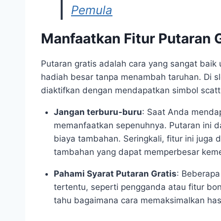
Pemula
Manfaatkan Fitur Putaran G
Putaran gratis adalah cara yang sangat ba
hadiah besar tanpa menambah taruhan. Di slot
diaktifkan dengan mendapatkan simbol scatt
Jangan terburu-buru
: Saat Anda mendapa
memanfaatkan sepenuhnya. Putaran ini 
biaya tambahan. Seringkali, fitur ini jug
tambahan yang dapat memperbesar kem
Pahami Syarat Putaran Gratis
: Beberapa
tertentu, seperti pengganda atau fitur bo
tahu bagaimana cara memaksimalkan hasil d