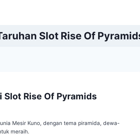
Taruhan Slot Rise Of Pyramid
 Slot Rise Of Pyramids
unia Mesir Kuno, dengan tema piramida, dewa-
ntuk meraih.