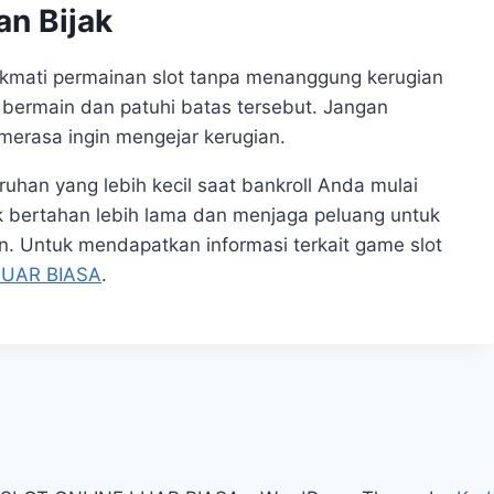
an Bijak
ikmati permainan slot tanpa menanggung kerugian
 bermain dan patuhi batas tersebut. Jangan
merasa ingin mengejar kerugian.
uhan yang lebih kecil saat bankroll Anda mulai
 bertahan lebih lama dan menjaga peluang untuk
n. Untuk mendapatkan informasi terkait game slot
LUAR BIASA
.