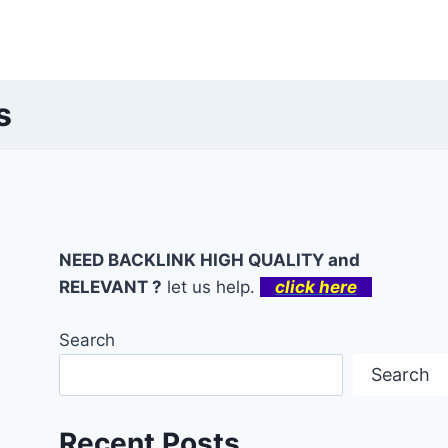
s
NEED BACKLINK HIGH QUALITY and
RELEVANT ?
let us help.
click here
Search
Search
Recent Posts