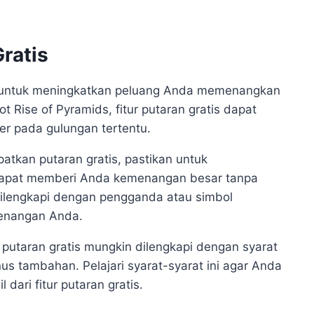
ratis
ik untuk meningkatkan peluang Anda memenangkan
 Rise of Pyramids, fitur putaran gratis dapat
er pada gulungan tertentu.
tkan putaran gratis, pastikan untuk
dapat memberi Anda kemenangan besar tanpa
a dilengkapi dengan pengganda atau simbol
enangan Anda.
 putaran gratis mungkin dilengkapi dengan syarat
nus tambahan. Pelajari syarat-syarat ini agar Anda
ari fitur putaran gratis.