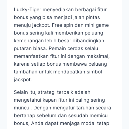
Lucky-Tiger menyediakan berbagai fitur
bonus yang bisa menjadi jalan pintas
menuju jackpot. Free spin dan mini game
bonus sering kali memberikan peluang
kemenangan lebih besar dibandingkan
putaran biasa. Pemain cerdas selalu
memanfaatkan fitur ini dengan maksimal,
karena setiap bonus membawa peluang
tambahan untuk mendapatkan simbol
jackpot.
Selain itu, strategi terbaik adalah
mengetahui kapan fitur ini paling sering
muncul. Dengan mengatur taruhan secara
bertahap sebelum dan sesudah memicu
bonus, Anda dapat menjaga modal tetap