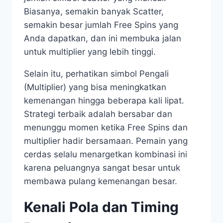
Biasanya, semakin banyak Scatter,
semakin besar jumlah Free Spins yang
Anda dapatkan, dan ini membuka jalan
untuk multiplier yang lebih tinggi.
Selain itu, perhatikan simbol Pengali
(Multiplier) yang bisa meningkatkan
kemenangan hingga beberapa kali lipat.
Strategi terbaik adalah bersabar dan
menunggu momen ketika Free Spins dan
multiplier hadir bersamaan. Pemain yang
cerdas selalu menargetkan kombinasi ini
karena peluangnya sangat besar untuk
membawa pulang kemenangan besar.
Kenali Pola dan Timing