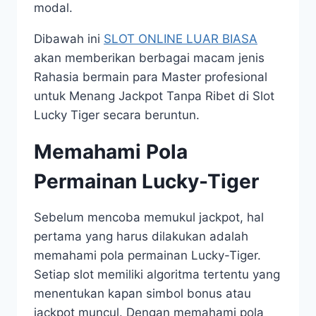
modal.
Dibawah ini
SLOT ONLINE LUAR BIASA
akan memberikan berbagai macam jenis
Rahasia bermain para Master profesional
untuk Menang Jackpot Tanpa Ribet di Slot
Lucky Tiger secara beruntun.
Memahami Pola
Permainan Lucky-Tiger
Sebelum mencoba memukul jackpot, hal
pertama yang harus dilakukan adalah
memahami pola permainan Lucky-Tiger.
Setiap slot memiliki algoritma tertentu yang
menentukan kapan simbol bonus atau
jackpot muncul. Dengan memahami pola