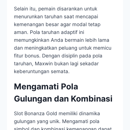
Selain itu, pemain disarankan untuk
menurunkan taruhan saat mencapai
kemenangan besar agar modal tetap
aman. Pola taruhan adaptif ini
memungkinkan Anda bermain lebih lama
dan meningkatkan peluang untuk memicu
fitur bonus. Dengan disiplin pada pola
taruhan, Maxwin bukan lagi sekadar
keberuntungan semata.
Mengamati Pola
Gulungan dan Kombinasi
Slot Bonanza Gold memiliki dinamika
gulungan yang unik. Mengamati pola
simbol dan kombinasi kemenangan dapat