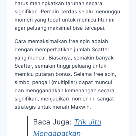
harus meningkatkan taruhan secara
signifikan. Pemain cerdas selalu menunggu
momen yang tepat untuk memicu fitur ini
agar peluang maksimal bisa tercapai.
Cara memaksimalkan free spin adalah
dengan memperhatikan jumlah Scatter
yang muncul. Biasanya, semakin banyak
Scatter, semakin tinggi peluang untuk
memicu putaran bonus. Selama free spin,
simbol pengali (multiplier) dapat muncul
dan menggandakan kemenangan secara
signifikan, menjadikan momen ini sangat
strategis untuk meraih Maxwin.
Baca Juga:
Trik Jitu
Mendapatkan