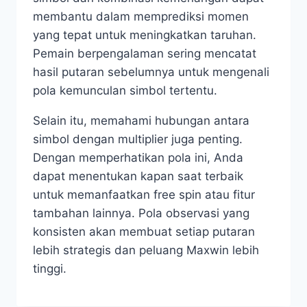
membantu dalam memprediksi momen
yang tepat untuk meningkatkan taruhan.
Pemain berpengalaman sering mencatat
hasil putaran sebelumnya untuk mengenali
pola kemunculan simbol tertentu.
Selain itu, memahami hubungan antara
simbol dengan multiplier juga penting.
Dengan memperhatikan pola ini, Anda
dapat menentukan kapan saat terbaik
untuk memanfaatkan free spin atau fitur
tambahan lainnya. Pola observasi yang
konsisten akan membuat setiap putaran
lebih strategis dan peluang Maxwin lebih
tinggi.