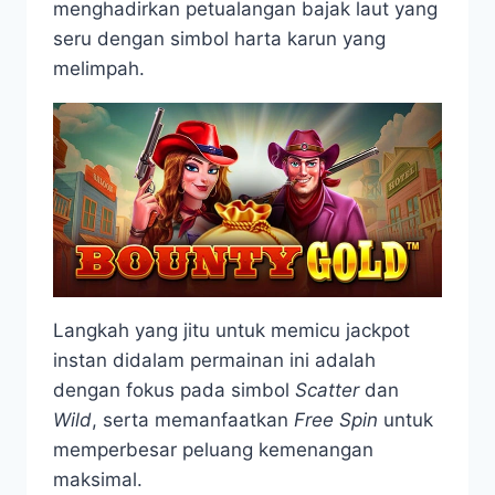
menghadirkan petualangan bajak laut yang
seru dengan simbol harta karun yang
melimpah.
Langkah yang jitu untuk memicu jackpot
instan didalam permainan ini adalah
dengan fokus pada simbol
Scatter
dan
Wild
, serta memanfaatkan
Free Spin
untuk
memperbesar peluang kemenangan
maksimal.