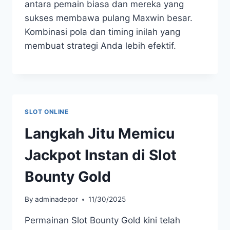
antara pemain biasa dan mereka yang
sukses membawa pulang Maxwin besar.
Kombinasi pola dan timing inilah yang
membuat strategi Anda lebih efektif.
SLOT ONLINE
Langkah Jitu Memicu
Jackpot Instan di Slot
Bounty Gold
By
adminadepor
11/30/2025
Permainan Slot Bounty Gold kini telah