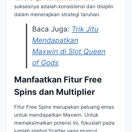
suksesnya adalah konsistensi dan disiplin
dalam menerapkan strategi taruhan.
Baca Juga:
Trik Jitu
Mendapatkan
Maxwin di Slot Queen
of Gods
Manfaatkan Fitur Free
Spins dan Multiplier
Fitur Free Spins merupakan peluang emas
untuk mendapatkan Maxwin. Untuk
memaksimalkan potensi ini, fokuslah pada
jumlah simbol Scatter yang muncul.