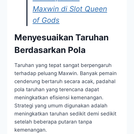
Maxwin di Slot Queen
of Gods
Menyesuaikan Taruhan
Berdasarkan Pola
Taruhan yang tepat sangat berpengaruh
terhadap peluang Maxwin. Banyak pemain
cenderung bertaruh secara acak, padahal
pola taruhan yang terencana dapat
meningkatkan efisiensi kemenangan.
Strategi yang umum digunakan adalah
meningkatkan taruhan sedikit demi sedikit
setelah beberapa putaran tanpa
kemenangan.