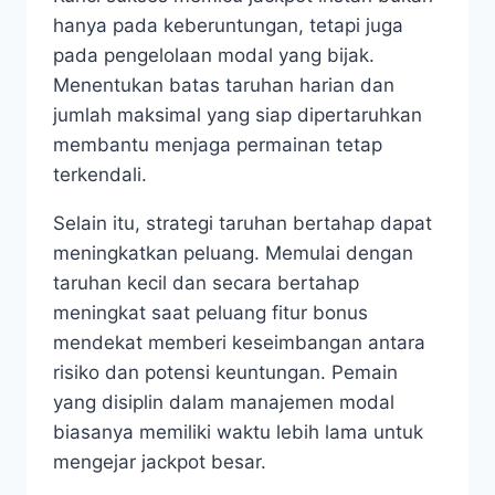
hanya pada keberuntungan, tetapi juga
pada pengelolaan modal yang bijak.
Menentukan batas taruhan harian dan
jumlah maksimal yang siap dipertaruhkan
membantu menjaga permainan tetap
terkendali.
Selain itu, strategi taruhan bertahap dapat
meningkatkan peluang. Memulai dengan
taruhan kecil dan secara bertahap
meningkat saat peluang fitur bonus
mendekat memberi keseimbangan antara
risiko dan potensi keuntungan. Pemain
yang disiplin dalam manajemen modal
biasanya memiliki waktu lebih lama untuk
mengejar jackpot besar.