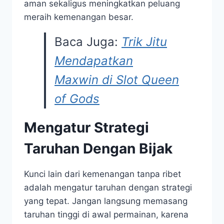
aman sekaligus meningkatkan peluang
meraih kemenangan besar.
Baca Juga:
Trik Jitu
Mendapatkan
Maxwin di Slot Queen
of Gods
Mengatur Strategi
Taruhan Dengan Bijak
Kunci lain dari kemenangan tanpa ribet
adalah mengatur taruhan dengan strategi
yang tepat. Jangan langsung memasang
taruhan tinggi di awal permainan, karena