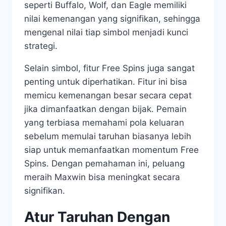
seperti Buffalo, Wolf, dan Eagle memiliki
nilai kemenangan yang signifikan, sehingga
mengenal nilai tiap simbol menjadi kunci
strategi.
Selain simbol, fitur Free Spins juga sangat
penting untuk diperhatikan. Fitur ini bisa
memicu kemenangan besar secara cepat
jika dimanfaatkan dengan bijak. Pemain
yang terbiasa memahami pola keluaran
sebelum memulai taruhan biasanya lebih
siap untuk memanfaatkan momentum Free
Spins. Dengan pemahaman ini, peluang
meraih Maxwin bisa meningkat secara
signifikan.
Atur Taruhan Dengan