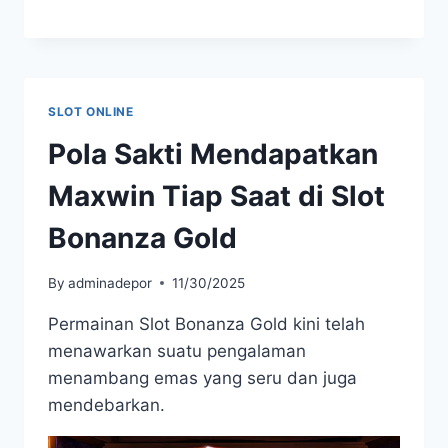
SLOT ONLINE
Pola Sakti Mendapatkan
Maxwin Tiap Saat di Slot
Bonanza Gold
By
adminadepor
11/30/2025
Permainan Slot Bonanza Gold kini telah
menawarkan suatu pengalaman
menambang emas yang seru dan juga
mendebarkan.