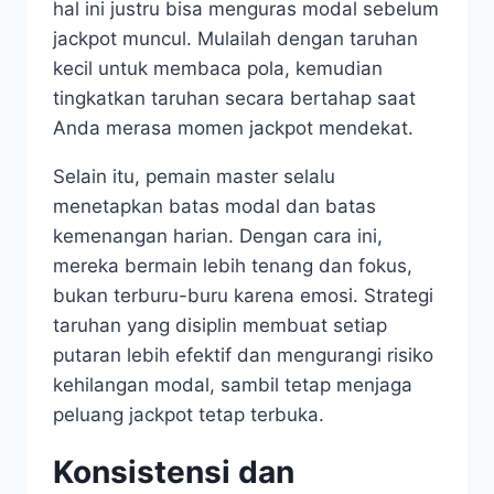
hal ini justru bisa menguras modal sebelum
jackpot muncul. Mulailah dengan taruhan
kecil untuk membaca pola, kemudian
tingkatkan taruhan secara bertahap saat
Anda merasa momen jackpot mendekat.
Selain itu, pemain master selalu
menetapkan batas modal dan batas
kemenangan harian. Dengan cara ini,
mereka bermain lebih tenang dan fokus,
bukan terburu-buru karena emosi. Strategi
taruhan yang disiplin membuat setiap
putaran lebih efektif dan mengurangi risiko
kehilangan modal, sambil tetap menjaga
peluang jackpot tetap terbuka.
Konsistensi dan