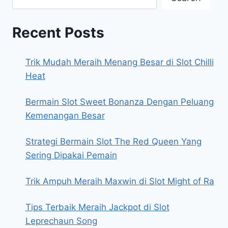
Recent Posts
Trik Mudah Meraih Menang Besar di Slot Chilli
Heat
Bermain Slot Sweet Bonanza Dengan Peluang
Kemenangan Besar
Strategi Bermain Slot The Red Queen Yang
Sering Dipakai Pemain
Trik Ampuh Meraih Maxwin di Slot Might of Ra
Tips Terbaik Meraih Jackpot di Slot
Leprechaun Song