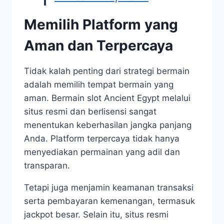
Memilih Platform yang
Aman dan Terpercaya
Tidak kalah penting dari strategi bermain
adalah memilih tempat bermain yang
aman. Bermain slot Ancient Egypt melalui
situs resmi dan berlisensi sangat
menentukan keberhasilan jangka panjang
Anda. Platform terpercaya tidak hanya
menyediakan permainan yang adil dan
transparan.
Tetapi juga menjamin keamanan transaksi
serta pembayaran kemenangan, termasuk
jackpot besar. Selain itu, situs resmi