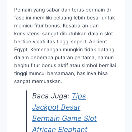
Pemain yang sabar dan terus bermain di
fase ini memiliki peluang lebih besar untuk
memicu fitur bonus. Kesabaran dan
konsistensi sangat dibutuhkan dalam slot
bertipe volatilitas tinggi seperti Ancient
Egypt. Kemenangan mungkin tidak datang
dalam beberapa putaran pertama, namun
begitu fitur bonus aktif atau simbol bernilai
tinggi muncul bersamaan, hasilnya bisa
sangat memuaskan.
Baca Juga:
Tips
Jackpot Besar
Bermain Game Slot
African Elephant