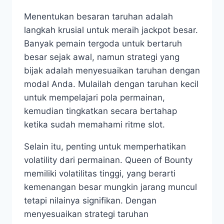
Menentukan besaran taruhan adalah
langkah krusial untuk meraih jackpot besar.
Banyak pemain tergoda untuk bertaruh
besar sejak awal, namun strategi yang
bijak adalah menyesuaikan taruhan dengan
modal Anda. Mulailah dengan taruhan kecil
untuk mempelajari pola permainan,
kemudian tingkatkan secara bertahap
ketika sudah memahami ritme slot.
Selain itu, penting untuk memperhatikan
volatility dari permainan. Queen of Bounty
memiliki volatilitas tinggi, yang berarti
kemenangan besar mungkin jarang muncul
tetapi nilainya signifikan. Dengan
menyesuaikan strategi taruhan