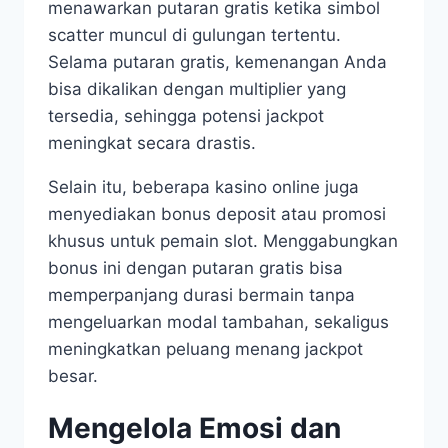
menawarkan putaran gratis ketika simbol
scatter muncul di gulungan tertentu.
Selama putaran gratis, kemenangan Anda
bisa dikalikan dengan multiplier yang
tersedia, sehingga potensi jackpot
meningkat secara drastis.
Selain itu, beberapa kasino online juga
menyediakan bonus deposit atau promosi
khusus untuk pemain slot. Menggabungkan
bonus ini dengan putaran gratis bisa
memperpanjang durasi bermain tanpa
mengeluarkan modal tambahan, sekaligus
meningkatkan peluang menang jackpot
besar.
Mengelola Emosi dan