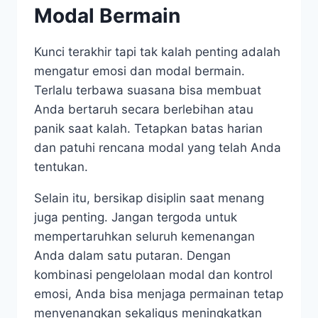
Modal Bermain
Kunci terakhir tapi tak kalah penting adalah
mengatur emosi dan modal bermain.
Terlalu terbawa suasana bisa membuat
Anda bertaruh secara berlebihan atau
panik saat kalah. Tetapkan batas harian
dan patuhi rencana modal yang telah Anda
tentukan.
Selain itu, bersikap disiplin saat menang
juga penting. Jangan tergoda untuk
mempertaruhkan seluruh kemenangan
Anda dalam satu putaran. Dengan
kombinasi pengelolaan modal dan kontrol
emosi, Anda bisa menjaga permainan tetap
menyenangkan sekaligus meningkatkan