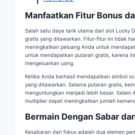
Manfaatkan Fitur Bonus da
Salah satu daya tarik utama dari slot Lucky 
gratis yang ditawarkan. Fitur-fitur ini tida
meningkatkan peluang Anda untuk mendapatk
untuk mendapatkan putaran gratis, karena in
mengeluarkan uang.
Ketika Anda berhasil mendapatkan simbol sca
yang ditawarkan. Selama putaran gratis, k
menguntungkan menjadi lebih besar. Selain it
multiplier dapat meningkatkan jumlah kemen
Bermain Dengan Sabar da
Kesabaran dan fokus adalah dua elemen penti