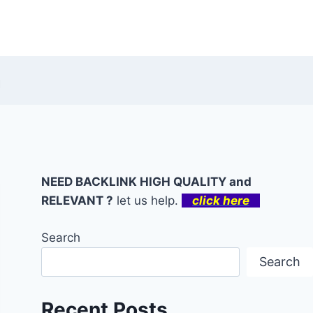
n
NEED BACKLINK HIGH QUALITY and
RELEVANT ?
let us help.
click here
Search
Search
Recent Posts