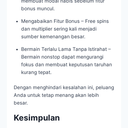
membuat modal habis sebelum fitur
bonus muncul.
Mengabaikan Fitur Bonus – Free spins
dan multiplier sering kali menjadi
sumber kemenangan besar.
Bermain Terlalu Lama Tanpa Istirahat –
Bermain nonstop dapat mengurangi
fokus dan membuat keputusan taruhan
kurang tepat.
Dengan menghindari kesalahan ini, peluang
Anda untuk tetap menang akan lebih
besar.
Kesimpulan