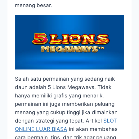
menang besar.
Salah satu permainan yang sedang naik
daun adalah 5 Lions Megaways. Tidak
hanya memiliki grafis yang menarik,
permainan ini juga memberikan peluang
menang yang cukup tinggi jika dimainkan
dengan strategi yang tepat. Artikel
SLOT
ONLINE LUAR BIASA
ini akan membahas
cara bermain, tips, dan trik agar peluang