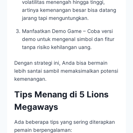
volatilitas menengah hingga tinggi,
artinya kemenangan besar bisa datang
jarang tapi menguntungkan.
Manfaatkan Demo Game – Coba versi
demo untuk mengenal simbol dan fitur
tanpa risiko kehilangan uang.
Dengan strategi ini, Anda bisa bermain
lebih santai sambil memaksimalkan potensi
kemenangan.
Tips Menang di 5 Lions
Megaways
Ada beberapa tips yang sering diterapkan
pemain berpengalaman: