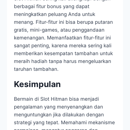
berbagai fitur bonus yang dapat
meningkatkan peluang Anda untuk
menang. Fitur-fitur ini bisa berupa putaran
gratis, mini-games, atau penggandaan
kemenangan. Memanfaatkan fitur-fitur ini
sangat penting, karena mereka sering kali
memberikan kesempatan tambahan untuk
meraih hadiah tanpa harus mengeluarkan
taruhan tambahan.
Kesimpulan
Bermain di Slot Hitman bisa menjadi
pengalaman yang menyenangkan dan
menguntungkan jika dilakukan dengan
strategi yang tepat. Memahami mekanisme