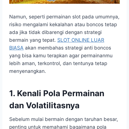
Namun, seperti permainan slot pada umumnya,
risiko mengalami kekalahan atau boncos tetap
ada jika tidak dibarengi dengan strategi
bermain yang tepat.
SLOT ONLINE LUAR
BIASA
akan membahas strategi anti boncos
yang bisa kamu terapkan agar permainanmu
lebih aman, terkontrol, dan tentunya tetap
menyenangkan.
1. Kenali Pola Permainan
dan Volatilitasnya
Sebelum mulai bermain dengan taruhan besar,
penting untuk memahami bagaimana pola