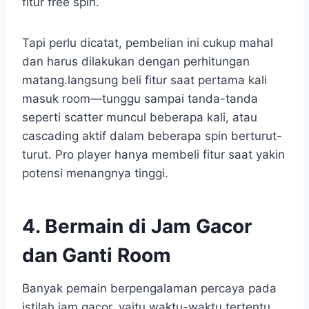
fitur free spin.
Tapi perlu dicatat, pembelian ini cukup mahal
dan harus dilakukan dengan perhitungan
matang.langsung beli fitur saat pertama kali
masuk room—tunggu sampai tanda-tanda
seperti scatter muncul beberapa kali, atau
cascading aktif dalam beberapa spin berturut-
turut. Pro player hanya membeli fitur saat yakin
potensi menangnya tinggi.
4. Bermain di Jam Gacor
dan Ganti Room
Banyak pemain berpengalaman percaya pada
istilah jam gacor, yaitu waktu-waktu tertentu