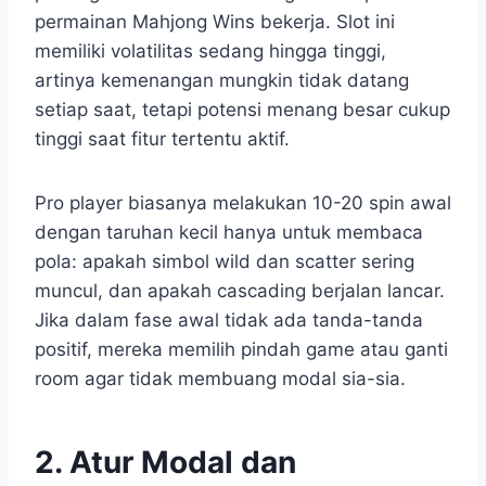
permainan Mahjong Wins bekerja. Slot ini
memiliki volatilitas sedang hingga tinggi,
artinya kemenangan mungkin tidak datang
setiap saat, tetapi potensi menang besar cukup
tinggi saat fitur tertentu aktif.
Pro player biasanya melakukan 10-20 spin awal
dengan taruhan kecil hanya untuk membaca
pola: apakah simbol wild dan scatter sering
muncul, dan apakah cascading berjalan lancar.
Jika dalam fase awal tidak ada tanda-tanda
positif, mereka memilih pindah game atau ganti
room agar tidak membuang modal sia-sia.
2. Atur Modal dan