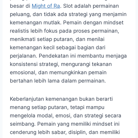
besar di
Might of Ra
. Slot adalah permainan
peluang, dan tidak ada strategi yang menjamin
kemenangan mutlak. Pemain dengan mindset
realistis lebih fokus pada proses permainan,
menikmati setiap putaran, dan menilai
kemenangan kecil sebagai bagian dari
perjalanan. Pendekatan ini membantu menjaga
konsistensi strategi, mengurangi tekanan
emosional, dan memungkinkan pemain
bertahan lebih lama dalam permainan.
Keberlanjutan kemenangan bukan berarti
menang setiap putaran, tetapi mampu
mengelola modal, emosi, dan strategi secara
seimbang. Pemain yang memiliki mindset ini
cenderung lebih sabar, disiplin, dan memiliki