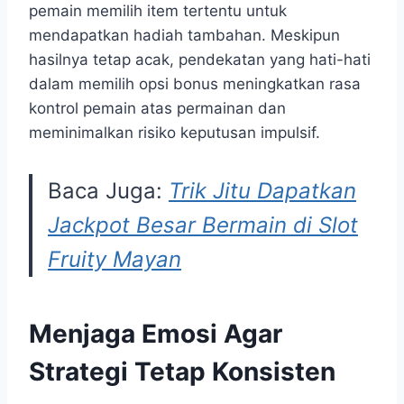
pemain memilih item tertentu untuk
mendapatkan hadiah tambahan. Meskipun
hasilnya tetap acak, pendekatan yang hati-hati
dalam memilih opsi bonus meningkatkan rasa
kontrol pemain atas permainan dan
meminimalkan risiko keputusan impulsif.
Baca Juga:
Trik Jitu Dapatkan
Jackpot Besar Bermain di Slot
Fruity Mayan
Menjaga Emosi Agar
Strategi Tetap Konsisten