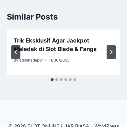
Similar Posts
Trik Eksklusif Agar Jackpot
Meledak di Slot Blade & Fangs
By
adminadepor
11/30/2025
© 2026 SLOT ONLINE LUAR BIASA - WordPress