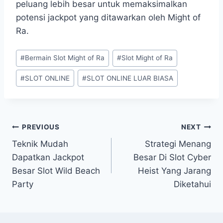
peluang lebih besar untuk memaksimalkan
potensi jackpot yang ditawarkan oleh Might of
Ra.
Post
#
Bermain Slot Might of Ra
#
Slot Might of Ra
Tags:
#
SLOT ONLINE
#
SLOT ONLINE LUAR BIASA
Post
PREVIOUS
NEXT
Teknik Mudah
Strategi Menang
navigation
Dapatkan Jackpot
Besar Di Slot Cyber
Besar Slot Wild Beach
Heist Yang Jarang
Party
Diketahui