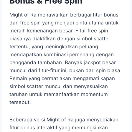
Bonus & Free Spin
Might of Ra menawarkan berbagai fitur bonus
dan free spin yang menjadi pintu utama untuk
meraih kemenangan besar. Fitur free spin
biasanya diaktifkan dengan simbol scatter
tertentu, yang meningkatkan peluang
mendapatkan kombinasi pemenang dengan
pengganda tambahan. Banyak jackpot besar
muncul dari fitur-fitur ini, bukan dari spin biasa.
Pemain yang cermat akan mengamati kapan
simbol scatter muncul dan menyesuaikan
taruhan untuk memanfaatkan momentum
tersebut.
Beberapa versi Might of Ra juga menyediakan
fitur bonus interaktif yang memungkinkan